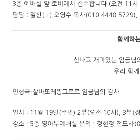
3층 예배실 앞 로비에서 접수합니다.(오전 11시
담당 : 일산( i ) 오영수 목사(010-4440-5729)
함께하는
신나고 재미있는 임금님
우리 함께
인형극-살바또레똥그르르 임금님의 감사
일시 : 11월 19일(주일) 2부(오전 10시), 3부(정
장소 : 5층 영아부예배실 문의 : 정현정 전도사(010