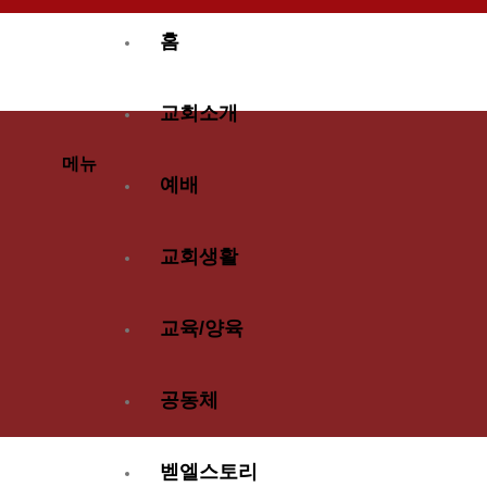
홈
교회소개
메뉴
예배
교회생활
교육/양육
공동체
벧엘스토리