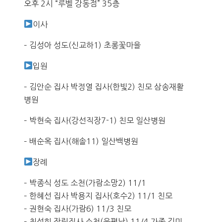
오후 2시 “루벨 강동점” 35층
이사
– 김성아 성도(신교하1) 초롱꽃마을
입원
– 김안순 집사 박정열 집사(한빛2) 친모 삼송재활
병원
– 박현숙 집사(강선직장7-1) 친모 일산병원
– 배순옥 집사(해솔11) 일산백병원
장례
– 박종식 성도 소천(가람소망2) 11/1
– 한혜선 집사 박용지 집사(호수2) 11/1 친모
– 권현숙 집사(가람6) 11/3 친모
– 최성희 장립집사 소천(은평남) 11/4 가족 김미