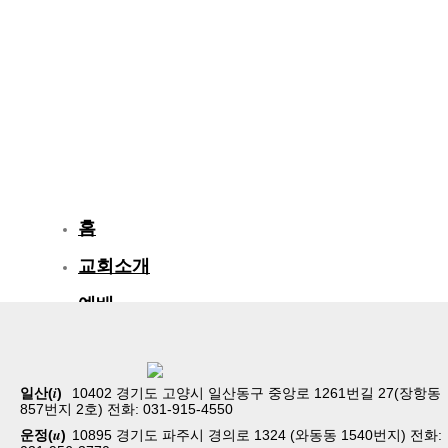
홈
교회소개
예배
교회생활
교육/양육
i
일산(
)
10402 경기도 고양시 일산동구 중앙로 1261번길 27(장항동
857번지 2호) 전화: 031-915-4550
공동체
u
운정(
)
10895 경기도 파주시 경의로 1324 (와동동 1540번지) 전화: