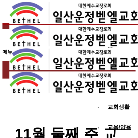
2025.11.08
11월 둘째 주 교우동정
홈
메뉴
교회소개
예배
교회생활
교육/양육
11월 둘째 주 교