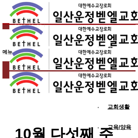
2016.10.28
10월 다섯째 주 교회 소식
홈
메뉴
교회소개
예배
교회생활
교육/양육
10월 다섯째 주