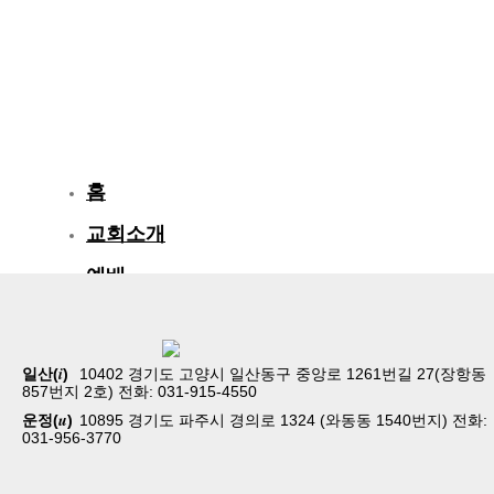
홈
교회소개
예배
교회생활
교육/양육
i
일산(
)
10402 경기도 고양시 일산동구 중앙로 1261번길 27(장항동
857번지 2호) 전화: 031-915-4550
공동체
u
운정(
)
10895 경기도 파주시 경의로 1324 (와동동 1540번지) 전화:
031-956-3770
벧엘스토리
새가족등록