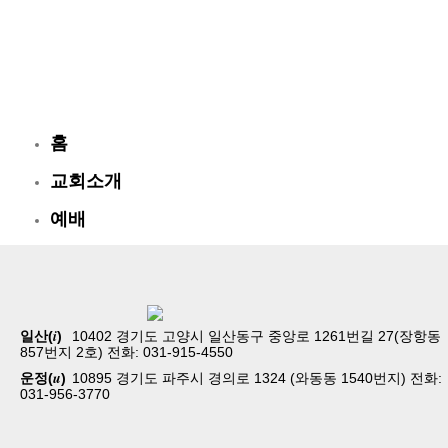
홈
교회소개
예배
교회생활
교육/양육
공동체
i
일산(
)
10402 경기도 고양시 일산동구 중앙로 1261번길 27(장항동
857번지 2호) 전화: 031-915-4550
벧엘스토리
u
운정(
)
10895 경기도 파주시 경의로 1324 (와동동 1540번지) 전화:
031-956-3770
새가족등록