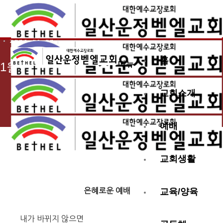
2021.01.02
홈
메뉴
1월 첫째 주 교회 소식
교회소개
예배
교회생활
은혜로운 예배
교육/양육
내가 바뀌지 않으면