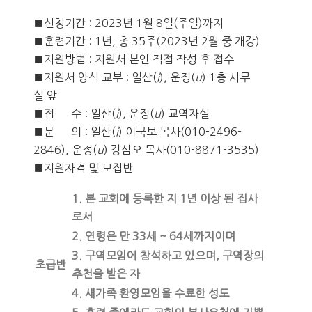
■신청기간 : 2023년 1월 8일(주일)까지
■훈련기간 : 1년, 총 35주(2023년 2월 중 개강)
■지원방법 : 지원서 본인 직접 작성 후 접수
■지원서 양식 교부 : 일산(
i
), 운정(
u
) 1층 사무
실 앞
■접 수 : 일산(
i
), 운정(
u
) 교역자실
■문 의 : 일산(
i
) 이국보 목사(010-2496-
2846), 운정(
u
) 강삼오 목사(010-8871-3535)
■지원자격 및 모집반
1. 본 교회에 등록한 지 1년 이상 된 집사
로서
2. 연령은 만 33세 ~ 64세까지이며
3. 구역모임에 참석하고 있으며, 구역장의
초급반
추천을 받은 자
4. 새가족 환영모임을 수료한 성도