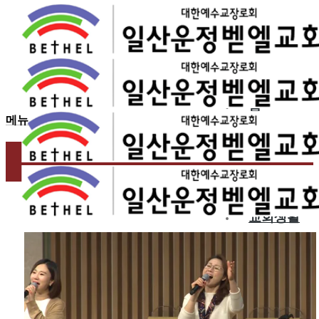
2017.04.09
4월 둘째 주 찬양 – 운정
홈
메뉴
교회소개
예배
교회생활
교육/양육
공동체