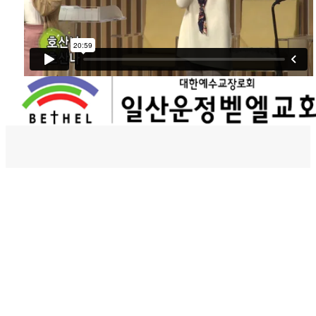
벧엘스토리
새가족등록