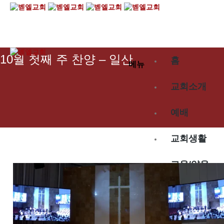
2025.10.05
10월 첫째 주 찬양 – 일산
홈
메뉴
교회소개
예배
교회생활
교육/양육
공동체
벧엘스토리