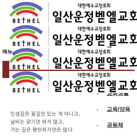
2024.12.01
인생길은…
홈
메뉴
교회소개
예배
교회생활
교육/양육
인생길은 꽃길만 있는 게 아니고,
날씨는 맑기만 하지 않고,
공동체
가는 길은 평탄하지만은 않다.