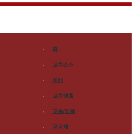
홈
교회소개
예배
교회생활
교육/양육
공동체