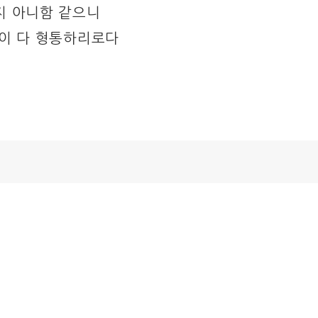
지 아니함 같으니
일이 다 형통하리로다