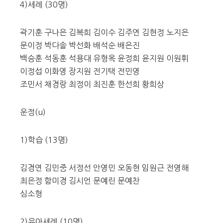
4)세례 (30명)
곽기훈 구나은 김복희 김이수 김주연 김현정 노지은
문이정 박다솔 박선화 배석순 배은진
백승훈 석동훈 석용대 유형옥 윤정희 윤지원 이원휘
이정섭 이화영 장지원 전기택 전민영
조민서 채경랑 최정이 최진훈 한선희 황희상
운정(u)
1)학습 (13명)
김경연 김민중 서정선 안영민 오동현 임원근 전영해
최은정 함미경 김시언 문예린 문예찬
심소형
2)유아세례 (10명)