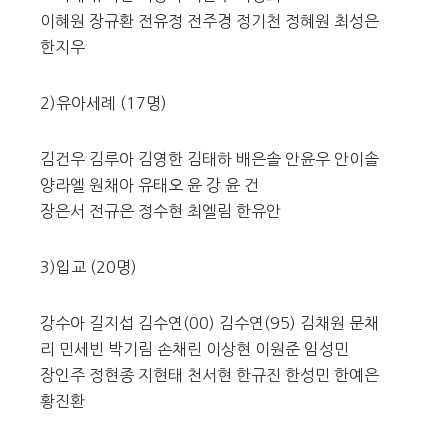
이혜원 장규환 전유정 전주경 정기천 정혜원 최성은
한지우
2)유아세례 (17명)
김건우 김루아 김영한 김태하 배은솔 안윤우 안이솔
양라엘 원채아 유태오 윤 강 윤 건
장은서 전규은 정수현 최엘림 한유안
3)입교 (20명)
강수아 길지섭 김수연(00) 김수연(95) 김채원 문채
리 민세빈 박기림 손채린 이상현 이원준 임성민
장인주 정현종 지현태 천서현 한규진 한성민 한예은
황진환