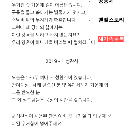
공동체
우거진 숲 가운데 길이 아름답습니다.
구름을 뚫고 쏟아지는 빛줄기가 멋지고,
벧엘스토리
소낙비 뒤의 무지개가 황홀합니다.
그런데 왜 당신의 삶에서는
이런 광경을 보려고 하지 않는지요?
새가족등록
우리 영혼이 하나님을 바라볼 때 펼쳐집니다.
2019 – 1 성찬식
오늘은 1~6부 예배 시 성찬식이 있습니다.
참여대상 : 세례 받으신 분 및 유아세례자 가운데 입
교를 받으신 분
그 외 성도님들은 묵상의 시간을 갖습니다.
※성찬식에 사용된 잔은 예배 후 나가실 때 입구에 준
비된 수거함에 넣어주세요.