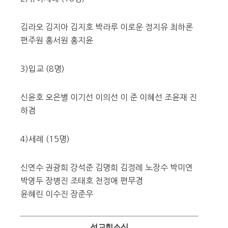
김라오 김지아 김지호 박라루 이로운 정지유 최하론
편주원 홍서원 홍지윤
3)입교 (8명)
신윤호 오은별 이기선 이의선 이 준 이혜선 조윤재 진
하겸
4)세례 (15명)
신연수 권광희 강석준 김명희 김정례 노장수 박미연
박영두 장병진 조태호 천정애 편무경
윤혜린 이수진 장준우
선교회소식