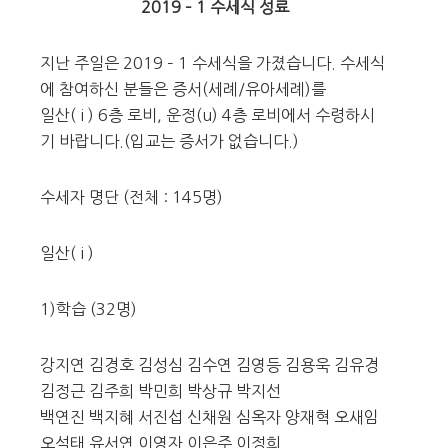
2019 – 1 수세식 성료
지난 주일은 2019 – 1 수세식을 가졌습니다. 수세식
에 참여하신 분들은 증서(세례/유아세례)를
일산( i ) 6층 로비, 운정(u) 4층 로비에서 수령하시
기 바랍니다.(입교는 증서가 없습니다.)
수세자 명단 (전체 : 145명)
일산( i )
1)학습 (32명)
강지연 김경호 김성심 김수연 김영등 김용욱 김유경
김정근 김주희 박민희 박상규 박지선
백연진 백지혜 서진섭 신채원 심옥자 양재혁 오새임
오석태 유서연 이영자 이은주 이정희